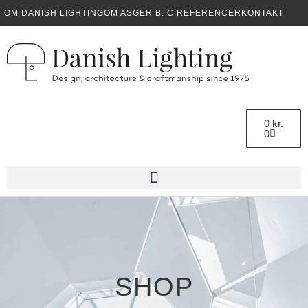
OM DANISH LIGHTING
OM ASGER B. C.
REFERENCER
KONTAKT
0
kr.
0
SHOP