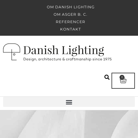
OM DANISH LIGHTING
OM ASGER B. C.
REFERENCER
KONTAKT
0