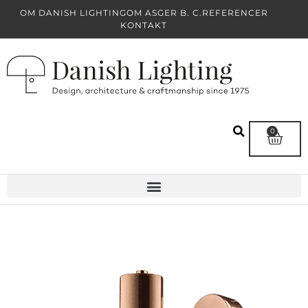
OM DANISH LIGHTING
OM ASGER B. C.
REFERENCER
KONTAKT
0